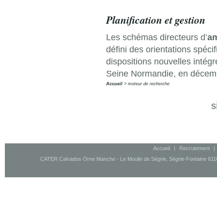
Planification et gestion
Les schémas directeurs d’
a
défini des orientations spéc
dispositions nouvelles intég
Seine Normandie, en décembre
Accueil
moteur de recherche
s
Accueil
|
Recrutement
|
CATER Calvados Orne Manche - Le Moulin de Ségrie, Ségrie-Fontaine 61100