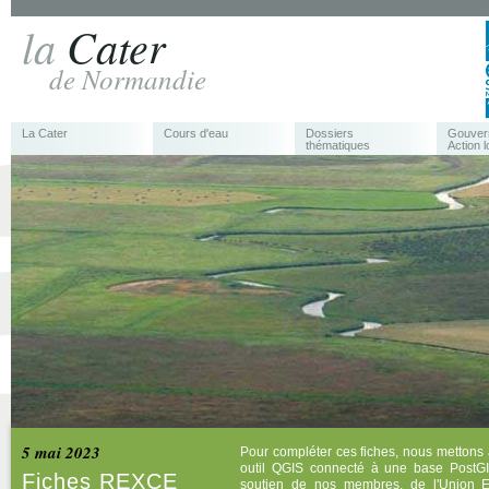
la
Cater
de Normandie
La Cater
Cours d'eau
Dossiers
Gouver
thématiques
Action l
5 mai 2023
Pour compléter ces fiches, nous mettons 
outil QGIS connecté à une base PostGI
Fiches REXCE
soutien de nos membres, de l'Union 