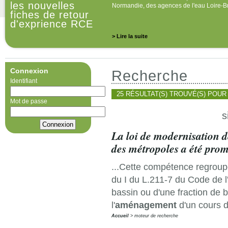
les nouvelles
Normandie, des agences de l'eau Loire-B
fiches de retour
d'exprience RCE
> Lire la suite
Connexion
Recherche
Identifiant
25 RÉSULTAT(S) TROUVÉ(S) POUR
Mot de passe
s
La loi de modernisation de
des métropoles a été prom
...Cette compétence regroupe 
du I du L.211-7 du Code de l'
bassin ou d'une fraction de b
l'
aménagement
d'un cours d'
Accueil
moteur de recherche