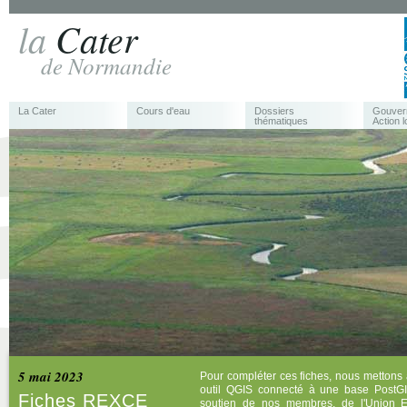
la
Cater
de Normandie
La Cater
Cours d'eau
Dossiers
Gouver
thématiques
Action l
5 mai 2023
Pour compléter ces fiches, nous mettons 
outil QGIS connecté à une base PostGI
Fiches REXCE
soutien de nos membres, de l'Union 