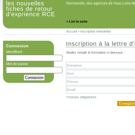
les nouvelles
Normandie, des agences de l'eau Loire-B
fiches de retour
d'exprience RCE
> Lire la suite
Accueil
>
inscription newsletter
Inscription à la lettre d
Connexion
Identifiant
Veuilez remplir le formulaire ci-dessous :
Mot de passe
*champs obligatoires