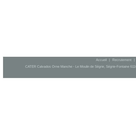
Accueil
|
Recrutement
|
CATER Calvados Orne Manche - Le Moulin de Ségrie, Ségrie-Fontaine 61100