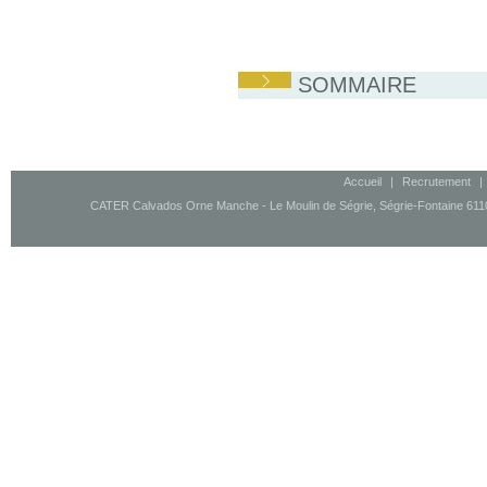
SOMMAIRE
Accueil
|
Recrutement
|
CATER Calvados Orne Manche - Le Moulin de Ségrie, Ségrie-Fontaine 61100