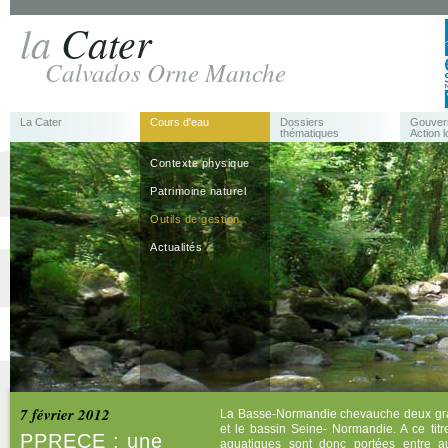
la
Cater
Calvados Orne Manche
La Cater
Cours d'eau
Dossiers
Gouver
thématiques
Action l
Contexte physique
Patrimoine naturel
Outils de gestion
Actualités
7 février 2012
La Basse-Normandie chevauche deux gran
et le bassin Seine- Normandie. A ce tit
PPRECE : une
aquatiques sont donc portées entre a