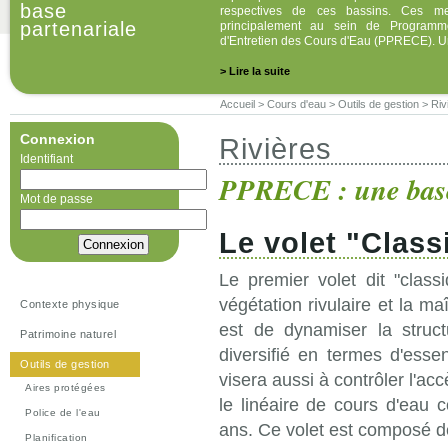
base
respectives de ces bassins. Ces me
partenariale
principalement au sein de Programme
d'Entretien des Cours d'Eau (PPRECE). 
> Lire la suite
Accueil
>
Cours d'eau
>
Outils de gestion
>
Riv
Connexion
Rivières
Identifiant
PPRECE : une base
Mot de passe
Le volet "Class
Le premier volet dit "clas
végétation rivulaire et la ma
Contexte physique
est de dynamiser la struc
Patrimoine naturel
diversifié en termes d'esse
Outils de gestion
visera aussi à contrôler l'a
Aires protégées
le linéaire de cours d'eau
Police de l'eau
ans. Ce volet est composé d
Planification