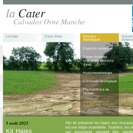
la
Cater
Calvados Orne Manche
La Cater
Cours d'eau
Dossiers
Gouver
thématiques
Action l
Espèces invasives
Zones humides
riveraines de cours
d'eau
Hydromorphologie
Continuité écologique
Phytophthora de
l'Aulne
Ruissellement et
érosion
5 août 2025
Afin de préserver les haies, leur incorp
est une étape essentielle. Toutefois, les 
Kit Haies
ces documents peuvent être signific