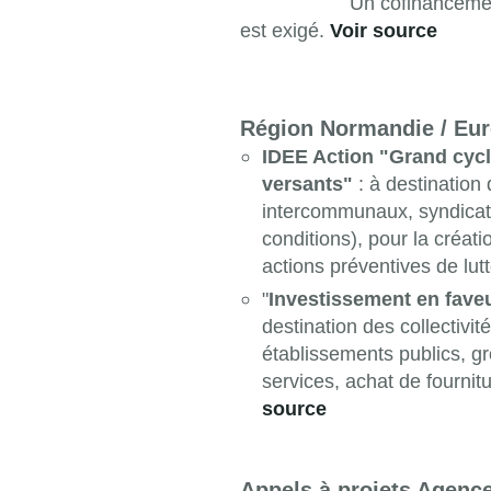
Un cofinancement par d
est exigé.
Voir source
Région Normandie / Eu
IDEE Action "Grand cycle
versants"
: à destination
intercommunaux, syndicats
conditions), pour la créat
actions préventives de lutt
"
Investissement en faveur
destination des collectivit
établissements publics, gr
services, achat de fournit
source
Appels à projets Agenc