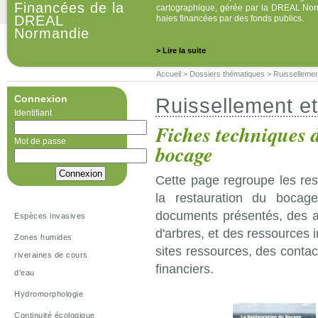
Financées de la
cartographique, gérée par la DREAL Norm
DREAL
haies financées par des fonds publics.
Normandie
> Lire la suite
Accueil
>
Dossiers thématiques
>
Ruissellemen
Connexion
Ruissellement et
Identifiant
Fiches techniques d
Mot de passe
bocage
Cette page regroupe les res
la restauration du bocag
documents présentés, des an
Espèces invasives
d'arbres, et des ressources i
Zones humides
sites ressources, des contact
riveraines de cours
financiers.
d'eau
Hydromorphologie
Continuité écologique