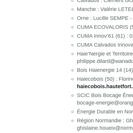
Calvados : Clément GO
Manche : Valérie LETELL
Orne : Lucille SEMPE -
CUMA ECOVALORIS (50) 
CUMA Innov’61 (61) : 0
CUMA Calvados Innovati
Haie’Nergie et Territoir
philippe.dilard@wanado
Bois Haienergie 14 (14)
Haiecobois (50) : Flor
haiecobois.hautetfort
SCIC Bois Bocage Énerg
bocage-energie@orange
Énergie Durable en No
Région Normandie : Ghi
ghislaine.houeix@norma