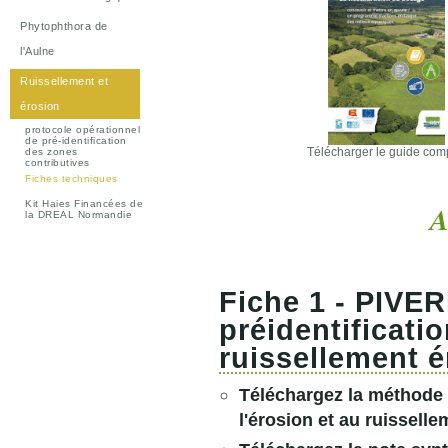
Phytophthora de
l'Aulne
Ruissellement et
érosion
protocole opérationnel
de pré-identification
Télécharger le guide com
des zones
contributives
Fiches techniques
Kit Haies Financées de
A
la DREAL Normandie
Fiche 1 - PIVE
préidentificati
ruissellement é
Téléchargez la méthode 
l'érosion et au ruissell