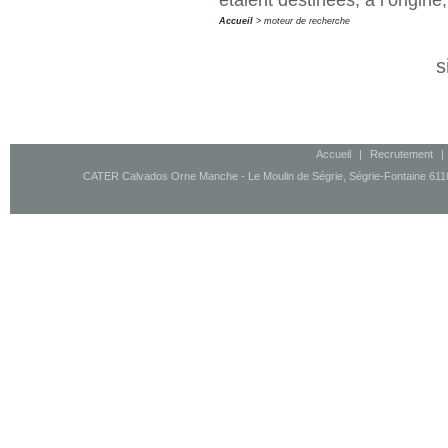
Accueil
moteur de recherche
s
Accueil
|
Recrutement
|
CATER Calvados Orne Manche - Le Moulin de Ségrie, Ségrie-Fontaine 61100