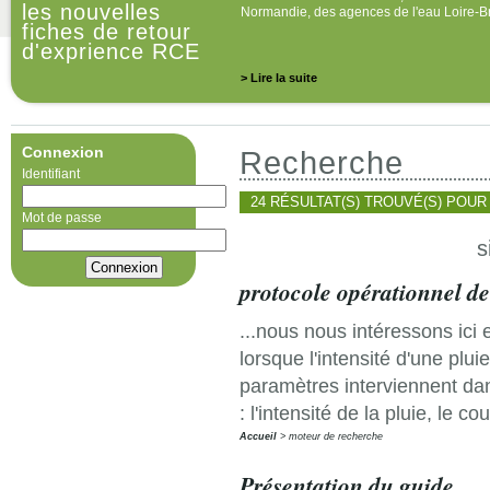
les nouvelles
Normandie, des agences de l'eau Loire-B
fiches de retour
d'exprience RCE
> Lire la suite
Connexion
Recherche
Identifiant
24 RÉSULTAT(S) TROUVÉ(S) POUR
Mot de passe
s
protocole opérationnel de 
...nous nous intéressons ici 
lorsque l'intensité d'une plui
paramètres interviennent dan
: l'intensité de la pluie, le cou
Accueil
moteur de recherche
Présentation du guide