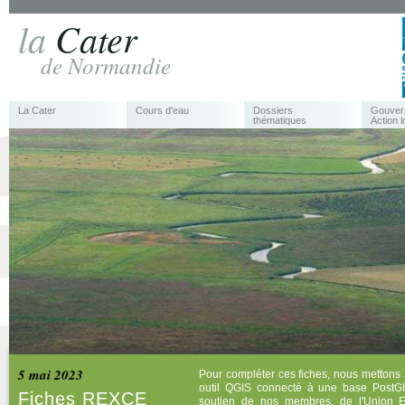
la
Cater
de Normandie
La Cater
Cours d'eau
Dossiers
Gouver
thématiques
Action l
5 mai 2023
Pour compléter ces fiches, nous mettons 
outil QGIS connecté à une base PostGI
Fiches REXCE
soutien de nos membres, de l'Union 