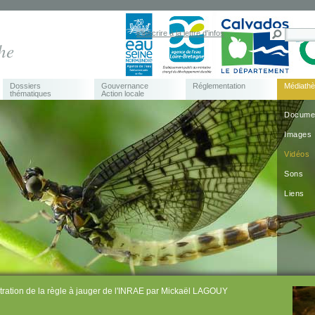
s'inscrire à la lettre d'infos
he
Dossiers
Gouvernance
Réglementation
Médiath
thématiques
Action locale
Docume
Images
Vidéos
Sons
Liens
ration de la règle à jauger de l'INRAE par Mickaël LAGOUY