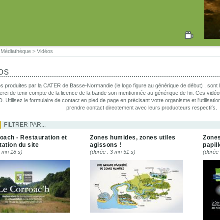
>
Médiathèque
>
Vidéos
os
s produites par la CATER de Basse-Normandie (le logo figure au générique de début) , sont li
rci de tenir compte de la licence de la bande son mentionnée au générique de fin. Ces vidé
D. Utilisez le formulaire de contact en pied de page en précisant votre organisme et l'utilisati
prendre contact directement avec leurs producteurs respectifs.
FILTRER PAR...
oach - Restauration et
Zones humides, zones utiles
Zones
tation du site
agissons !
papil
3 mn 18 s)
(durée : 3 mn 51 s)
(durée 