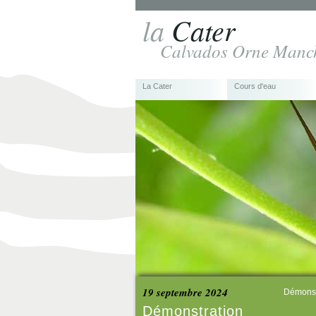
la
Cater
Calvados Orne Manc
La Cater
Cours d'eau
19 septembre 2024
Démonst
Démonstration