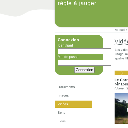
règle à jauger
Accueil
Connexion
Vidé
Identifiant
Les vidéo
usage, me
Mot de passe
qualité H
Le Corr
réhabili
Documents
(durée : 
Images
Vidéos
Sons
Liens