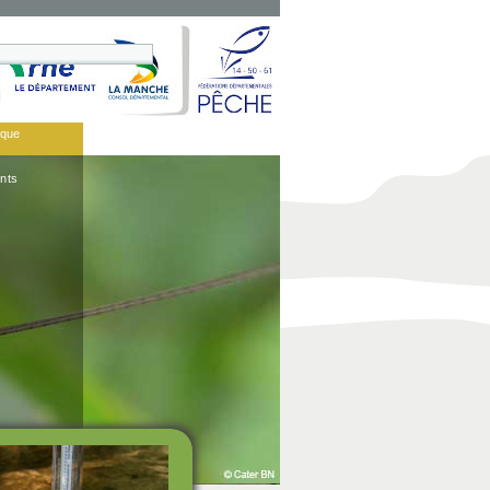
èque
nts