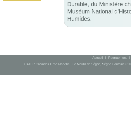
Durable, du Ministère ch
Muséum National d’Histoi
Humides.
Accueil
|
Recrutement
|
CATER Calvados Orne Manche - Le Moulin de Ségrie, Ségrie-Fontaine 61100