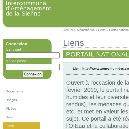
Intercommunal
d'Aménagement
de la Sienne
Accueil
>
Médiathèque
>
Liens
>
Portail natio
Liens
Connexion
Identifiant
PORTAIL NATIONA
Mot de passe
Lien :
http://www.zones-humides.eau
Ouvert à l’occasion de 
février 2010, le portail n
Documents
humides et leur diversité
Images
rendus), les menaces qui
Vidéos
etc. et met en valeur le
Sons
sujet. Ce portail a été 
l’OIEau et la collabora
Liens