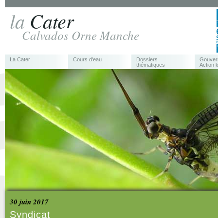
la
Cater
Calvados Orne Manche
La Cater
Cours d'eau
Dossiers
Gouver
thématiques
Action l
30 juin 2017
Syndicat