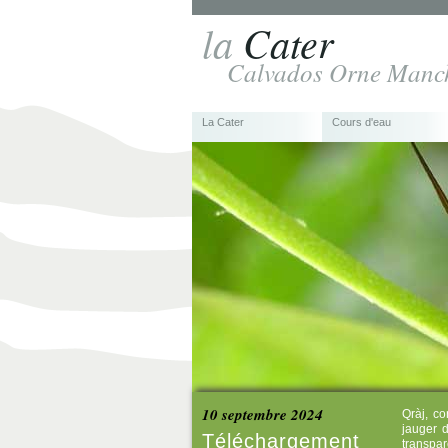
la
Cater
Calvados Orne Manc
La Cater
Cours d'eau
10 septembre 2024
Qràj, co
jauger 
Téléchargement
transpar