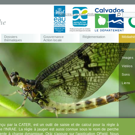
s'inscrire à la lettre d'infos
he
Dossiers
Gouvernance
Réglementation
Médiath
thématiques
Action locale
Docume
Images
Vidéos
Sons
Liens
nçu par la CATER, est un outil de saisie et de calcul pour la règle à
de l'INRAE. La règle à jauger est aussi connue sous le nom de perche
ente à charge dynamique. Qràj s'appuie sur l'application QField. Nous