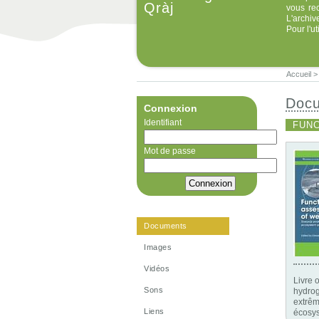
Qràj
vous re
L'archiv
Pour l'u
Accueil
Doc
Connexion
Identifiant
FUN
Mot de passe
Documents
Images
Vidéos
Livre 
Sons
hydrog
extrêm
Liens
écosys