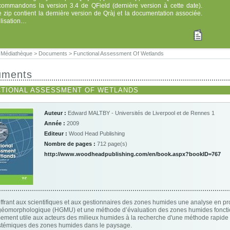
commandons la version 3.4 de QField (dernière version à cette date).
e zip contient la dernière version de Qràj et la documentation associée.
tilisation…
>
Médiathèque
>
Documents
>
Functional Assessment Of Wetlands
uments
CTIONAL ASSESSMENT OF WETLANDS
Auteur :
Edward MALTBY - Universités de Liverpool et de Rennes 1
Année :
2009
Editeur :
Wood Head Publishing
Nombre de pages :
712 page(s)
http://www.woodheadpublishing.com/en/book.aspx?bookID=767
offrant aux scientifiques et aux gestionnaires des zones humides une analyse en pr
éomorphologique (HGMU) et une méthode d’évaluation des zones humides foncti
ement utile aux acteurs des milieux humides à la recherche d'une méthode rapide 
témiques des zones humides dans le paysage.