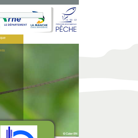
èque
nts