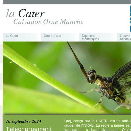
la
Cater
Calvados Orne Manche
La Cater
Cours d'eau
Dossiers
Gouver
thématiques
Action l
10 septembre 2024
Qràj, conçu par la CATER, est un outil 
jauger de l'INRAE. La règle à jauger e
Téléchargement
transparente à charge dynamique. Qràj s