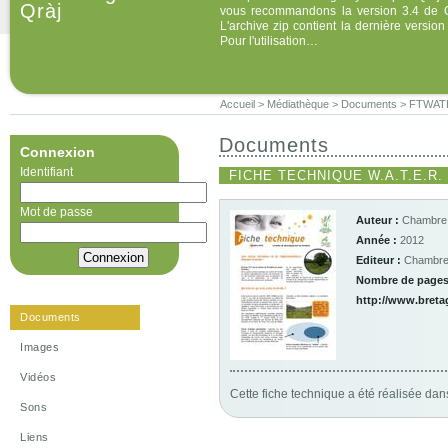
Qràj
vous recommandons la version 3.4 de QF
L'archive zip contient la dernière versio
Pour l'utilisation…
Accueil
>
Médiathèque
>
Documents
>
FTWATER
Documents
Connexion
Identifiant
FICHE TECHNIQUE W.A.T.E.R
Mot de passe
Auteur :
Chambre d
Année :
2012
Editeur :
Chambre d
Nombre de pages
http://www.bret
Documents
Images
Vidéos
Cette fiche technique a été réalisée dan
Sons
Liens