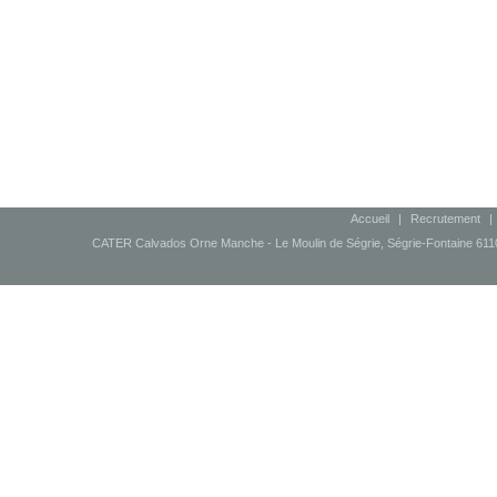
Accueil
|
Recrutement
|
CATER Calvados Orne Manche - Le Moulin de Ségrie, Ségrie-Fontaine 61100