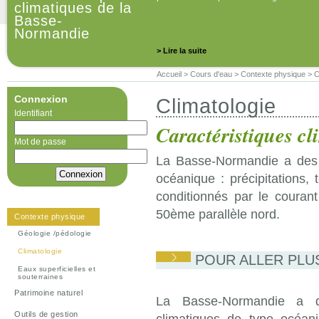
climatiques de la
Basse-
Normandie
> Lire la suite
Accueil
>
Cours d'eau
>
Contexte physique
>
C
Connexion
Climatologie
Identifiant
Caractéristiques c
Mot de passe
La Basse-Normandie a des c
océanique : précipitations
conditionnés par le courant
50ème parallèle nord.
Contexte physique
Géologie /pédologie
Climatologie
POUR ALLER PLU
Eaux superficielles et
souterraines
Patrimoine naturel
La Basse-Normandie a des
Outils de gestion
climatiques de type océaniq