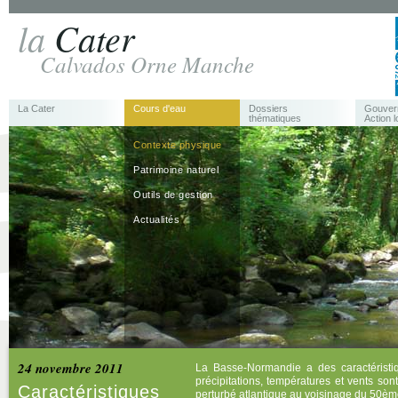
la
Cater
Calvados Orne Manche
La Cater
Cours d'eau
Dossiers
Gouver
thématiques
Action l
Contexte physique
Patrimoine naturel
Outils de gestion
Actualités
24 novembre 2011
La Basse-Normandie a des caractéristi
précipitations, températures et vents son
Caractéristiques
perturbé atlantique au voisinage du 50ème