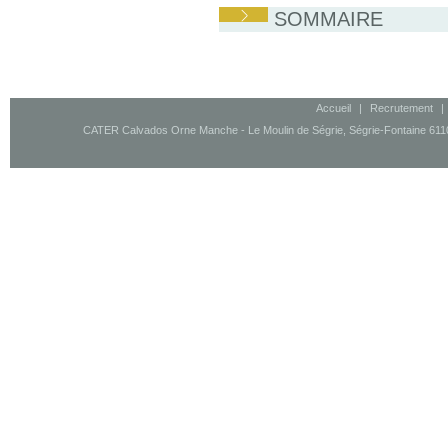
SOMMAIRE
Accueil
|
Recrutement
|
CATER Calvados Orne Manche - Le Moulin de Ségrie, Ségrie-Fontaine 61100